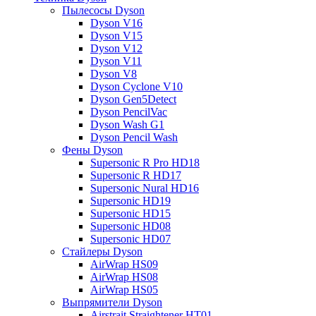
Пылесосы Dyson
Dyson V16
Dyson V15
Dyson V12
Dyson V11
Dyson V8
Dyson Cyclone V10
Dyson Gen5Detect
Dyson PencilVac
Dyson Wash G1
Dyson Pencil Wash
Фены Dyson
Supersonic R Pro HD18
Supersonic R HD17
Supersonic Nural HD16
Supersonic HD19
Supersonic HD15
Supersonic HD08
Supersonic HD07
Стайлеры Dyson
AirWrap HS09
AirWrap HS08
AirWrap HS05
Выпрямители Dyson
Airstrait Straightener HT01