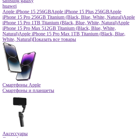
samsung galaxy
huawei
Apple iPhone 15 256GB
Apple iPhone 15 Plus 256GB
Apple
iPhone 15 Pro 256GB Titanium (Black, Blue, White, Natural)
Apple
iPhone 15 Pro 1TB Titanium (Black, Blue, White, Natural)
Apple
iPhone 15 Pro Max 512GB Titanium (Black, Blue, White,
Natural)
Apple iPhone 15 Pro Max 1TB Titanium (Black, Blue,
White, Natural)
Показать все товары
Смартфоны Apple
Смартфоны и планшеты
Аксессуары