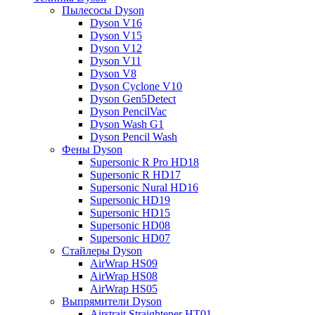
Пылесосы Dyson
Dyson V16
Dyson V15
Dyson V12
Dyson V11
Dyson V8
Dyson Cyclone V10
Dyson Gen5Detect
Dyson PencilVac
Dyson Wash G1
Dyson Pencil Wash
Фены Dyson
Supersonic R Pro HD18
Supersonic R HD17
Supersonic Nural HD16
Supersonic HD19
Supersonic HD15
Supersonic HD08
Supersonic HD07
Стайлеры Dyson
AirWrap HS09
AirWrap HS08
AirWrap HS05
Выпрямители Dyson
Airstrait Straightener HT01