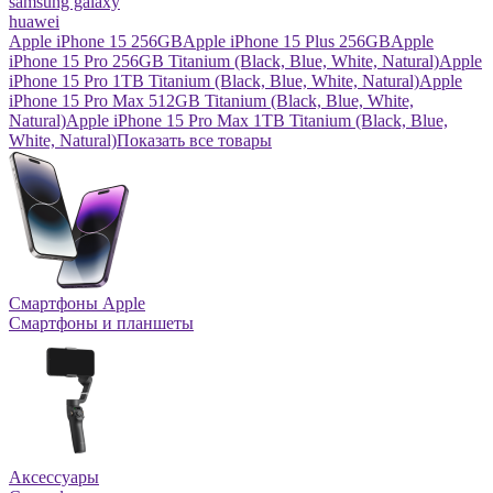
samsung galaxy
huawei
Apple iPhone 15 256GB
Apple iPhone 15 Plus 256GB
Apple
iPhone 15 Pro 256GB Titanium (Black, Blue, White, Natural)
Apple
iPhone 15 Pro 1TB Titanium (Black, Blue, White, Natural)
Apple
iPhone 15 Pro Max 512GB Titanium (Black, Blue, White,
Natural)
Apple iPhone 15 Pro Max 1TB Titanium (Black, Blue,
White, Natural)
Показать все товары
Смартфоны Apple
Смартфоны и планшеты
Аксессуары