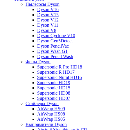
Пылесосы Dyson
Dyson V16
Dyson V15
Dyson V12
Dyson V11
Dyson V8
Dyson Cyclone V10
Dyson Gen5Detect
Dyson PencilVac
Dyson Wash G1
Dyson Pencil Wash
Фены Dyson
Supersonic R Pro HD18
Supersonic R HD17
Supersonic Nural HD16
Supersonic HD19
Supersonic HD15
Supersonic HD08
Supersonic HD07
Стайлеры Dyson
AirWrap HS09
AirWrap HS08
AirWrap HS05
Выпрямители Dyson
Airstrait Straightener HT01