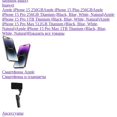
samsung galaxy
huawei
Apple iPhone 15 256GB
Apple iPhone 15 Plus 256GB
Apple
iPhone 15 Pro 256GB Titanium (Black, Blue, White, Natural)
Apple
iPhone 15 Pro 1TB Titanium (Black, Blue, White, Natural)
Apple
iPhone 15 Pro Max 512GB Titanium (Black, Blue, White,
Natural)
Apple iPhone 15 Pro Max 1TB Titanium (Black, Blue,
White, Natural)
Показать все товары
Смартфоны Apple
Смартфоны и планшеты
Аксессуары