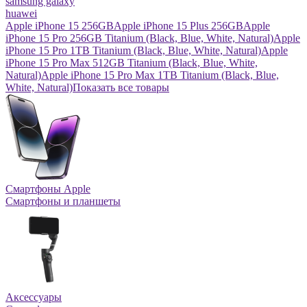
samsung galaxy
huawei
Apple iPhone 15 256GB
Apple iPhone 15 Plus 256GB
Apple
iPhone 15 Pro 256GB Titanium (Black, Blue, White, Natural)
Apple
iPhone 15 Pro 1TB Titanium (Black, Blue, White, Natural)
Apple
iPhone 15 Pro Max 512GB Titanium (Black, Blue, White,
Natural)
Apple iPhone 15 Pro Max 1TB Titanium (Black, Blue,
White, Natural)
Показать все товары
Смартфоны Apple
Смартфоны и планшеты
Аксессуары