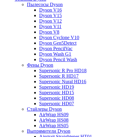
Пылесосы Dyson
Dyson V16
Dyson V15
Dyson V12
Dyson V11
Dyson V8
Dyson Cyclone V10
Dyson Gen5Detect
Dyson PencilVac
Dyson Wash G1
Dyson Pencil Wash
Фены Dyson
Supersonic R Pro HD18
Supersonic R HD17
Supersonic Nural HD16
Supersonic HD19
Supersonic HD15
Supersonic HD08
Supersonic HD07
Стайлеры Dyson
AirWrap HS09
AirWrap HS08
AirWrap HS05
Выпрямители Dyson
Airstrait Straightener HT01