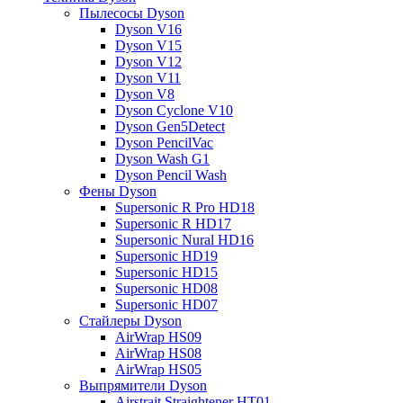
Пылесосы Dyson
Dyson V16
Dyson V15
Dyson V12
Dyson V11
Dyson V8
Dyson Cyclone V10
Dyson Gen5Detect
Dyson PencilVac
Dyson Wash G1
Dyson Pencil Wash
Фены Dyson
Supersonic R Pro HD18
Supersonic R HD17
Supersonic Nural HD16
Supersonic HD19
Supersonic HD15
Supersonic HD08
Supersonic HD07
Стайлеры Dyson
AirWrap HS09
AirWrap HS08
AirWrap HS05
Выпрямители Dyson
Airstrait Straightener HT01