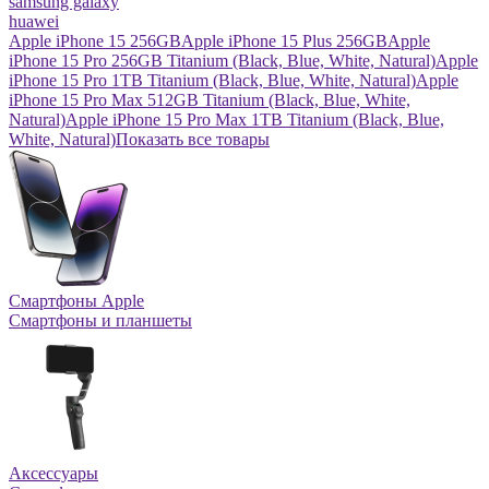
samsung galaxy
huawei
Apple iPhone 15 256GB
Apple iPhone 15 Plus 256GB
Apple
iPhone 15 Pro 256GB Titanium (Black, Blue, White, Natural)
Apple
iPhone 15 Pro 1TB Titanium (Black, Blue, White, Natural)
Apple
iPhone 15 Pro Max 512GB Titanium (Black, Blue, White,
Natural)
Apple iPhone 15 Pro Max 1TB Titanium (Black, Blue,
White, Natural)
Показать все товары
Смартфоны Apple
Смартфоны и планшеты
Аксессуары