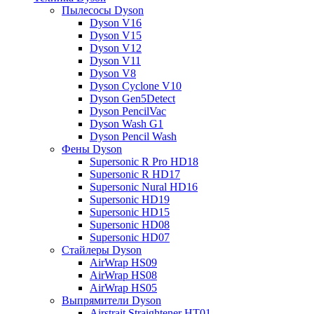
Пылесосы Dyson
Dyson V16
Dyson V15
Dyson V12
Dyson V11
Dyson V8
Dyson Cyclone V10
Dyson Gen5Detect
Dyson PencilVac
Dyson Wash G1
Dyson Pencil Wash
Фены Dyson
Supersonic R Pro HD18
Supersonic R HD17
Supersonic Nural HD16
Supersonic HD19
Supersonic HD15
Supersonic HD08
Supersonic HD07
Стайлеры Dyson
AirWrap HS09
AirWrap HS08
AirWrap HS05
Выпрямители Dyson
Airstrait Straightener HT01