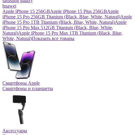
samsung galaxy
huawei
Apple iPhone 15 256GB
Apple iPhone 15 Plus 256GB
Apple
iPhone 15 Pro 256GB Titanium (Black, Blue, White, Natural)
Apple
iPhone 15 Pro 1TB Titanium (Black, Blue, White, Natural)
Apple
iPhone 15 Pro Max 512GB Titanium (Black, Blue, White,
Natural)
Apple iPhone 15 Pro Max 1TB Titanium (Black, Blue,
White, Natural)
Показать все товары
Смартфоны Apple
Смартфоны и планшеты
Аксессуары