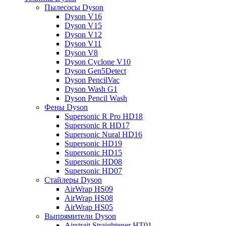
Пылесосы Dyson
Dyson V16
Dyson V15
Dyson V12
Dyson V11
Dyson V8
Dyson Cyclone V10
Dyson Gen5Detect
Dyson PencilVac
Dyson Wash G1
Dyson Pencil Wash
Фены Dyson
Supersonic R Pro HD18
Supersonic R HD17
Supersonic Nural HD16
Supersonic HD19
Supersonic HD15
Supersonic HD08
Supersonic HD07
Стайлеры Dyson
AirWrap HS09
AirWrap HS08
AirWrap HS05
Выпрямители Dyson
Airstrait Straightener HT01