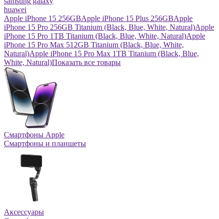
samsung galaxy
huawei
Apple iPhone 15 256GB
Apple iPhone 15 Plus 256GB
Apple
iPhone 15 Pro 256GB Titanium (Black, Blue, White, Natural)
Apple
iPhone 15 Pro 1TB Titanium (Black, Blue, White, Natural)
Apple
iPhone 15 Pro Max 512GB Titanium (Black, Blue, White,
Natural)
Apple iPhone 15 Pro Max 1TB Titanium (Black, Blue,
White, Natural)
Показать все товары
Смартфоны Apple
Смартфоны и планшеты
Аксессуары