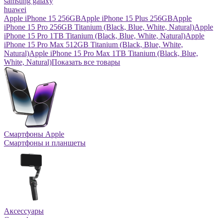
samsung galaxy
huawei
Apple iPhone 15 256GB
Apple iPhone 15 Plus 256GB
Apple
iPhone 15 Pro 256GB Titanium (Black, Blue, White, Natural)
Apple
iPhone 15 Pro 1TB Titanium (Black, Blue, White, Natural)
Apple
iPhone 15 Pro Max 512GB Titanium (Black, Blue, White,
Natural)
Apple iPhone 15 Pro Max 1TB Titanium (Black, Blue,
White, Natural)
Показать все товары
Смартфоны Apple
Смартфоны и планшеты
Аксессуары