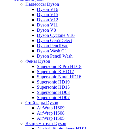
Пылесосы Dyson
Dyson V16
Dyson V15
Dyson V12
Dyson V11
Dyson V8
Dyson Cyclone V10
Dyson Gen5Detect
Dyson PencilVac
Dyson Wash G1
Dyson Pencil Wash
Фены Dyson
Supersonic R Pro HD18
Supersonic R HD17
Supersonic Nural HD16
Supersonic HD19
Supersonic HD15
Supersonic HD08
Supersonic HD07
Стайлеры Dyson
AirWrap HS09
AirWrap HS08
AirWrap HS05
Выпрямители Dyson
Airstrait Straightener HT01