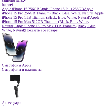
samsung galaxy
huawei
Apple iPhone 15 256GB
Apple iPhone 15 Plus 256GB
Apple
iPhone 15 Pro 256GB Titanium (Black, Blue, White, Natural)
Apple
iPhone 15 Pro 1TB Titanium (Black, Blue, White, Natural)
Apple
iPhone 15 Pro Max 512GB Titanium (Black, Blue, White,
Natural)
Apple iPhone 15 Pro Max 1TB Titanium (Black, Blue,
White, Natural)
Показать все товары
Смартфоны Apple
Смартфоны и планшеты
Аксессуары