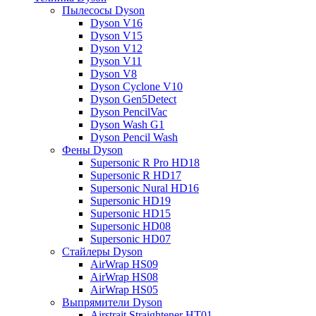
Пылесосы Dyson
Dyson V16
Dyson V15
Dyson V12
Dyson V11
Dyson V8
Dyson Cyclone V10
Dyson Gen5Detect
Dyson PencilVac
Dyson Wash G1
Dyson Pencil Wash
Фены Dyson
Supersonic R Pro HD18
Supersonic R HD17
Supersonic Nural HD16
Supersonic HD19
Supersonic HD15
Supersonic HD08
Supersonic HD07
Стайлеры Dyson
AirWrap HS09
AirWrap HS08
AirWrap HS05
Выпрямители Dyson
Airstrait Straightener HT01