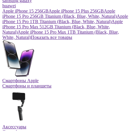
samsung galaxy
huawei
Apple iPhone 15 256GB
Apple iPhone 15 Plus 256GB
Apple
iPhone 15 Pro 256GB Titanium (Black, Blue, White, Natural)
Apple
iPhone 15 Pro 1TB Titanium (Black, Blue, White, Natural)
Apple
iPhone 15 Pro Max 512GB Titanium (Black, Blue, White,
Natural)
Apple iPhone 15 Pro Max 1TB Titanium (Black, Blue,
White, Natural)
Показать все товары
Смартфоны Apple
Смартфоны и планшеты
Аксессуары