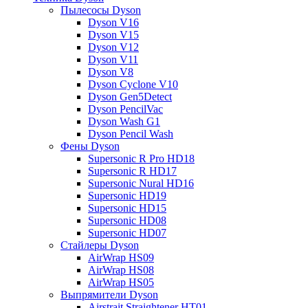
Пылесосы Dyson
Dyson V16
Dyson V15
Dyson V12
Dyson V11
Dyson V8
Dyson Cyclone V10
Dyson Gen5Detect
Dyson PencilVac
Dyson Wash G1
Dyson Pencil Wash
Фены Dyson
Supersonic R Pro HD18
Supersonic R HD17
Supersonic Nural HD16
Supersonic HD19
Supersonic HD15
Supersonic HD08
Supersonic HD07
Стайлеры Dyson
AirWrap HS09
AirWrap HS08
AirWrap HS05
Выпрямители Dyson
Airstrait Straightener HT01