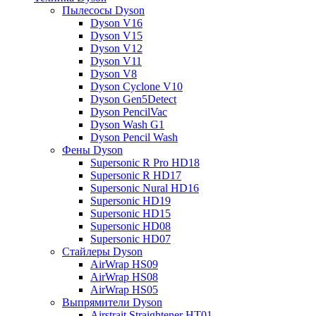
Пылесосы Dyson
Dyson V16
Dyson V15
Dyson V12
Dyson V11
Dyson V8
Dyson Cyclone V10
Dyson Gen5Detect
Dyson PencilVac
Dyson Wash G1
Dyson Pencil Wash
Фены Dyson
Supersonic R Pro HD18
Supersonic R HD17
Supersonic Nural HD16
Supersonic HD19
Supersonic HD15
Supersonic HD08
Supersonic HD07
Стайлеры Dyson
AirWrap HS09
AirWrap HS08
AirWrap HS05
Выпрямители Dyson
Airstrait Straightener HT01