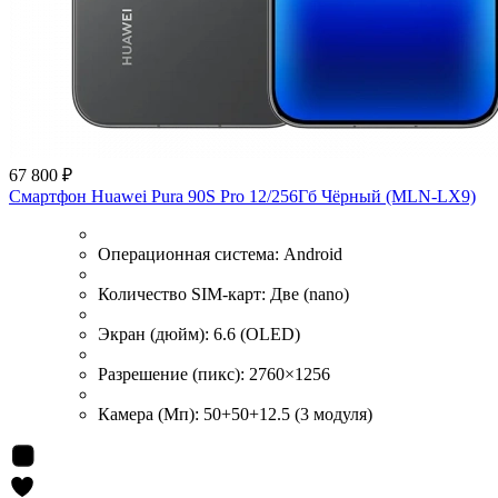
67 800 ₽
Смартфон Huawei Pura 90S Pro 12/256Гб Чёрный (MLN-LX9)
Операционная система:
Android
Количество SIM-карт:
Две (nano)
Экран (дюйм):
6.6 (OLED)
Разрешение (пикс):
2760×1256
Камера (Мп):
50+50+12.5 (3 модуля)