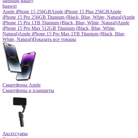
samsung galaxy
huawei
Apple iPhone 15 256GB
Apple iPhone 15 Plus 256GB
Apple
iPhone 15 Pro 256GB Titanium (Black, Blue, White, Natural)
Apple
iPhone 15 Pro 1TB Titanium (Black, Blue, White, Natural)
Apple
iPhone 15 Pro Max 512GB Titanium (Black, Blue, White,
Natural)
Apple iPhone 15 Pro Max 1TB Titanium (Black, Blue,
White, Natural)
Показать все товары
Смартфоны Apple
Смартфоны и планшеты
Аксессуары