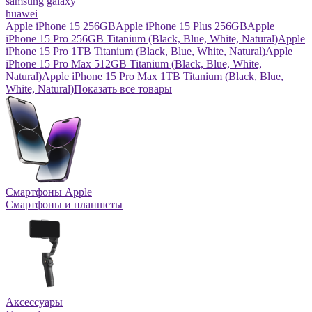
samsung galaxy
huawei
Apple iPhone 15 256GB
Apple iPhone 15 Plus 256GB
Apple
iPhone 15 Pro 256GB Titanium (Black, Blue, White, Natural)
Apple
iPhone 15 Pro 1TB Titanium (Black, Blue, White, Natural)
Apple
iPhone 15 Pro Max 512GB Titanium (Black, Blue, White,
Natural)
Apple iPhone 15 Pro Max 1TB Titanium (Black, Blue,
White, Natural)
Показать все товары
Смартфоны Apple
Смартфоны и планшеты
Аксессуары