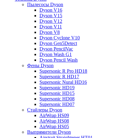
Пылесосы Dyson
Dyson V16
Dyson V15
Dyson V12
Dyson V11
Dyson V8
Dyson Cyclone V10
Dyson Gen5Detect
Dyson PencilVac
Dyson Wash G1
Dyson Pencil Wash
Фены Dyson
Supersonic R Pro HD18
Supersonic R HD17
Supersonic Nural HD16
Supersonic HD19
Supersonic HD15
Supersonic HD08
Supersonic HD07
Стайлеры Dyson
AirWrap HS09
AirWrap HS08
AirWrap HS05
Выпрямители Dyson
Airstrait Straightener HT01