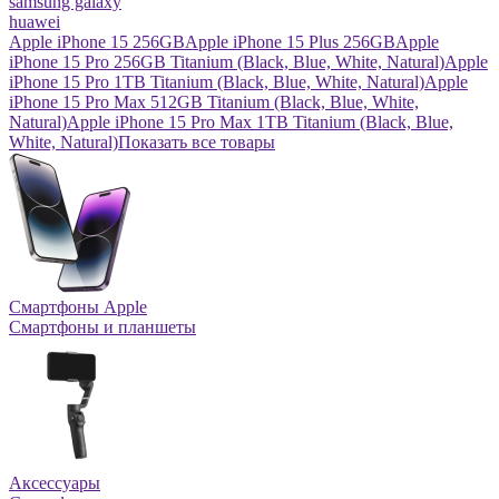
samsung galaxy
huawei
Apple iPhone 15 256GB
Apple iPhone 15 Plus 256GB
Apple
iPhone 15 Pro 256GB Titanium (Black, Blue, White, Natural)
Apple
iPhone 15 Pro 1TB Titanium (Black, Blue, White, Natural)
Apple
iPhone 15 Pro Max 512GB Titanium (Black, Blue, White,
Natural)
Apple iPhone 15 Pro Max 1TB Titanium (Black, Blue,
White, Natural)
Показать все товары
Смартфоны Apple
Смартфоны и планшеты
Аксессуары