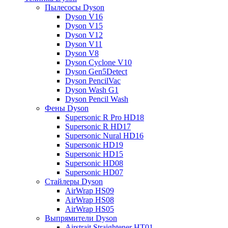
Пылесосы Dyson
Dyson V16
Dyson V15
Dyson V12
Dyson V11
Dyson V8
Dyson Cyclone V10
Dyson Gen5Detect
Dyson PencilVac
Dyson Wash G1
Dyson Pencil Wash
Фены Dyson
Supersonic R Pro HD18
Supersonic R HD17
Supersonic Nural HD16
Supersonic HD19
Supersonic HD15
Supersonic HD08
Supersonic HD07
Стайлеры Dyson
AirWrap HS09
AirWrap HS08
AirWrap HS05
Выпрямители Dyson
Airstrait Straightener HT01