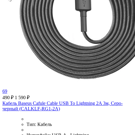
69
490 ₽
1 590 ₽
Кабель Baseus Cafule Cable USB To Lightning 2A 3м, Серо-
черный (CALKLF-RG1-2A)
Тип:
Кабель