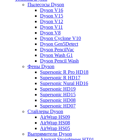
Пылесосы Dyson
Dyson V16
Dyson V15
Dyson V12
Dyson V11
Dyson V8
Dyson Cyclone V10
Dyson Gen5Detect
Dyson PencilVac
Dyson Wash G1
Dyson Pencil Wash
Фены Dyson
Supersonic R Pro HD18
Supersonic R HD17
Supersonic Nural HD16
Supersonic HD19
Supersonic HD15
Supersonic HD08
Supersonic HD07
Стайлеры Dyson
AirWrap HS09
AirWrap HS08
AirWrap HS05
Выпрямители Dyson
Airstrait Straightener HT01