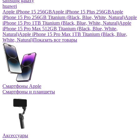
samsung galaxy
huawei
Apple iPhone 15 256GB
Apple iPhone 15 Plus 256GB
Apple
iPhone 15 Pro 256GB Titanium (Black, Blue, White, Natural)
Apple
iPhone 15 Pro 1TB Titanium (Black, Blue, White, Natural)
Apple
iPhone 15 Pro Max 512GB Titanium (Black, Blue, White,
Natural)
Apple iPhone 15 Pro Max 1TB Titanium (Black, Blue,
White, Natural)
Показать все товары
Смартфоны Apple
Смартфоны и планшеты
Аксессуары