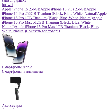
samsung galaxy
huawei
Apple iPhone 15 256GB
Apple iPhone 15 Plus 256GB
Apple
iPhone 15 Pro 256GB Titanium (Black, Blue, White, Natural)
Apple
iPhone 15 Pro 1TB Titanium (Black, Blue, White, Natural)
Apple
iPhone 15 Pro Max 512GB Titanium (Black, Blue, White,
Natural)
Apple iPhone 15 Pro Max 1TB Titanium (Black, Blue,
White, Natural)
Показать все товары
Смартфоны Apple
Смартфоны и планшеты
Аксессуары