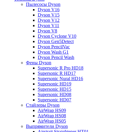
Пылесосы Dyson
Dyson V16
Dyson V15
Dyson V12
Dyson V11
Dyson V8
Dyson Cyclone V10
Dyson Gen5Detect
Dyson PencilVac
Dyson Wash G1
Dyson Pencil Wash
Фены Dyson
Supersonic R Pro HD18
Supersonic R HD17
Supersonic Nural HD16
Supersonic HD19
Supersonic HD15
Supersonic HD08
Supersonic HD07
Стайлеры Dyson
AirWrap HS09
AirWrap HS08
AirWrap HS05
Выпрямители Dyson
Airstrait Straightener HT01