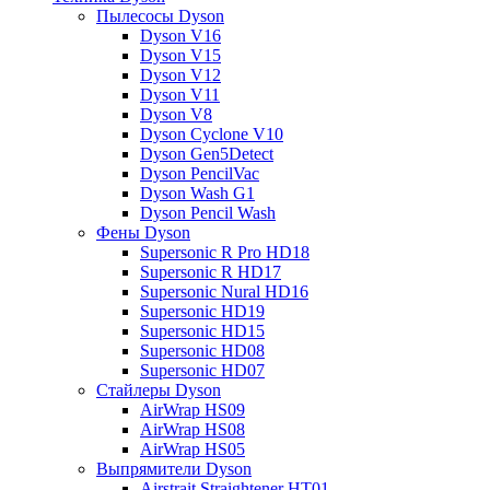
Пылесосы Dyson
Dyson V16
Dyson V15
Dyson V12
Dyson V11
Dyson V8
Dyson Cyclone V10
Dyson Gen5Detect
Dyson PencilVac
Dyson Wash G1
Dyson Pencil Wash
Фены Dyson
Supersonic R Pro HD18
Supersonic R HD17
Supersonic Nural HD16
Supersonic HD19
Supersonic HD15
Supersonic HD08
Supersonic HD07
Стайлеры Dyson
AirWrap HS09
AirWrap HS08
AirWrap HS05
Выпрямители Dyson
Airstrait Straightener HT01