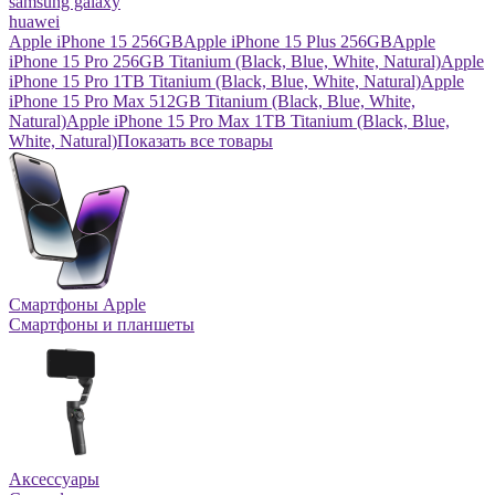
samsung galaxy
huawei
Apple iPhone 15 256GB
Apple iPhone 15 Plus 256GB
Apple
iPhone 15 Pro 256GB Titanium (Black, Blue, White, Natural)
Apple
iPhone 15 Pro 1TB Titanium (Black, Blue, White, Natural)
Apple
iPhone 15 Pro Max 512GB Titanium (Black, Blue, White,
Natural)
Apple iPhone 15 Pro Max 1TB Titanium (Black, Blue,
White, Natural)
Показать все товары
Смартфоны Apple
Смартфоны и планшеты
Аксессуары