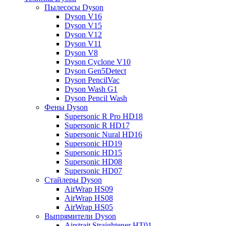
Пылесосы Dyson
Dyson V16
Dyson V15
Dyson V12
Dyson V11
Dyson V8
Dyson Cyclone V10
Dyson Gen5Detect
Dyson PencilVac
Dyson Wash G1
Dyson Pencil Wash
Фены Dyson
Supersonic R Pro HD18
Supersonic R HD17
Supersonic Nural HD16
Supersonic HD19
Supersonic HD15
Supersonic HD08
Supersonic HD07
Стайлеры Dyson
AirWrap HS09
AirWrap HS08
AirWrap HS05
Выпрямители Dyson
Airstrait Straightener HT01