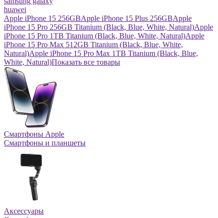
samsung galaxy
huawei
Apple iPhone 15 256GB
Apple iPhone 15 Plus 256GB
Apple
iPhone 15 Pro 256GB Titanium (Black, Blue, White, Natural)
Apple
iPhone 15 Pro 1TB Titanium (Black, Blue, White, Natural)
Apple
iPhone 15 Pro Max 512GB Titanium (Black, Blue, White,
Natural)
Apple iPhone 15 Pro Max 1TB Titanium (Black, Blue,
White, Natural)
Показать все товары
Смартфоны Apple
Смартфоны и планшеты
Аксессуары