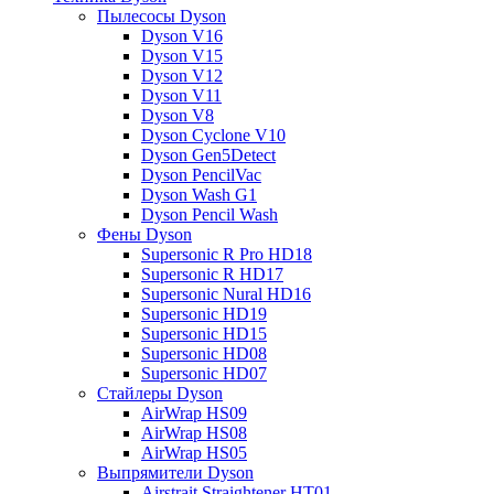
Пылесосы Dyson
Dyson V16
Dyson V15
Dyson V12
Dyson V11
Dyson V8
Dyson Cyclone V10
Dyson Gen5Detect
Dyson PencilVac
Dyson Wash G1
Dyson Pencil Wash
Фены Dyson
Supersonic R Pro HD18
Supersonic R HD17
Supersonic Nural HD16
Supersonic HD19
Supersonic HD15
Supersonic HD08
Supersonic HD07
Стайлеры Dyson
AirWrap HS09
AirWrap HS08
AirWrap HS05
Выпрямители Dyson
Airstrait Straightener HT01