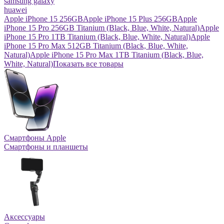
samsung galaxy
huawei
Apple iPhone 15 256GB
Apple iPhone 15 Plus 256GB
Apple
iPhone 15 Pro 256GB Titanium (Black, Blue, White, Natural)
Apple
iPhone 15 Pro 1TB Titanium (Black, Blue, White, Natural)
Apple
iPhone 15 Pro Max 512GB Titanium (Black, Blue, White,
Natural)
Apple iPhone 15 Pro Max 1TB Titanium (Black, Blue,
White, Natural)
Показать все товары
Смартфоны Apple
Смартфоны и планшеты
Аксессуары