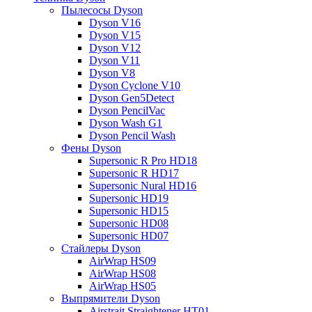
Пылесосы Dyson
Dyson V16
Dyson V15
Dyson V12
Dyson V11
Dyson V8
Dyson Cyclone V10
Dyson Gen5Detect
Dyson PencilVac
Dyson Wash G1
Dyson Pencil Wash
Фены Dyson
Supersonic R Pro HD18
Supersonic R HD17
Supersonic Nural HD16
Supersonic HD19
Supersonic HD15
Supersonic HD08
Supersonic HD07
Стайлеры Dyson
AirWrap HS09
AirWrap HS08
AirWrap HS05
Выпрямители Dyson
Airstrait Straightener HT01