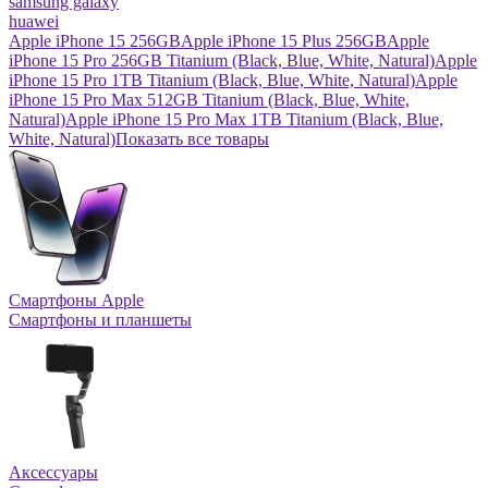
samsung galaxy
huawei
Apple iPhone 15 256GB
Apple iPhone 15 Plus 256GB
Apple
iPhone 15 Pro 256GB Titanium (Black, Blue, White, Natural)
Apple
iPhone 15 Pro 1TB Titanium (Black, Blue, White, Natural)
Apple
iPhone 15 Pro Max 512GB Titanium (Black, Blue, White,
Natural)
Apple iPhone 15 Pro Max 1TB Titanium (Black, Blue,
White, Natural)
Показать все товары
Смартфоны Apple
Смартфоны и планшеты
Аксессуары