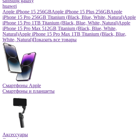
samsung galaxy
huawei
Apple iPhone 15 256GB
Apple iPhone 15 Plus 256GB
Apple
iPhone 15 Pro 256GB Titanium (Black, Blue, White, Natural)
Apple
iPhone 15 Pro 1TB Titanium (Black, Blue, White, Natural)
Apple
iPhone 15 Pro Max 512GB Titanium (Black, Blue, White,
Natural)
Apple iPhone 15 Pro Max 1TB Titanium (Black, Blue,
White, Natural)
Показать все товары
Смартфоны Apple
Смартфоны и планшеты
Аксессуары