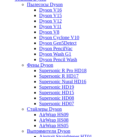
Пылесосы Dyson
Dyson V16
Dyson V15
Dyson V12
Dyson V11
Dyson V8
Dyson Cyclone V10
Dyson Gen5Detect
Dyson PencilVac
Dyson Wash G1
Dyson Pencil Wash
Фены Dyson
Supersonic R Pro HD18
Supersonic R HD17
Supersonic Nural HD16
Supersonic HD19
Supersonic HD15
Supersonic HD08
Supersonic HD07
Стайлеры Dyson
AirWrap HS09
AirWrap HS08
AirWrap HS05
Выпрямители Dyson
Airstrait Straightener HT01