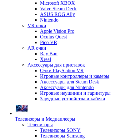
Microsoft XBOX
Valve Steam Deck
ASUS ROG Ally
Nintendo
VR очки
Apple Vision Pro
Oculus Quest
Pico VR
AR очки
Ray Ban
Xreal
Аксессуары для приставок
Очки PlayStation VR
Игровые контроллеры и камеры
Аксессуары для Steam Desk
Аксессуары для Nintendo
Игровые наушники и гарнитуры
Зарядные устройства и кабели
Телевизоры и Медиаплееры
Телевизоры
Телевизоры SONY
Телевизоры Samsung