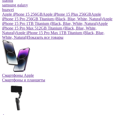
xiaomi
samsung galaxy
huawei
Apple iPhone 15 256GB
Apple iPhone 15 Plus 256GB
Apple
iPhone 15 Pro 256GB Titanium (Black, Blue, White, Natural)
Apple
iPhone 15 Pro 1TB Titanium (Black, Blue, White, Natural)
Apple
iPhone 15 Pro Max 512GB Titanium (Black, Blue, White,
Natural)
Apple iPhone 15 Pro Max 1TB Titanium (Black, Blue,
White, Natural)
Показать все товары
Смартфоны Apple
Смартфоны и планшеты