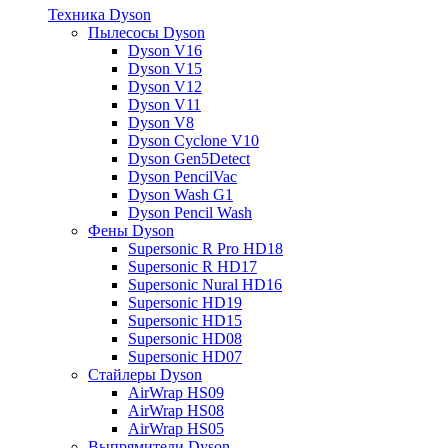
Техника Dyson
Пылесосы Dyson
Dyson V16
Dyson V15
Dyson V12
Dyson V11
Dyson V8
Dyson Cyclone V10
Dyson Gen5Detect
Dyson PencilVac
Dyson Wash G1
Dyson Pencil Wash
Фены Dyson
Supersonic R Pro HD18
Supersonic R HD17
Supersonic Nural HD16
Supersonic HD19
Supersonic HD15
Supersonic HD08
Supersonic HD07
Стайлеры Dyson
AirWrap HS09
AirWrap HS08
AirWrap HS05
Выпрямители Dyson