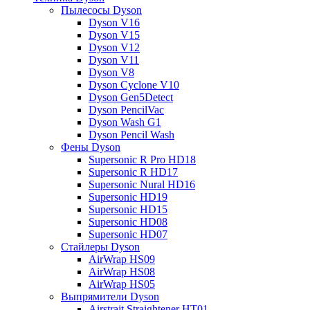
Пылесосы Dyson
Dyson V16
Dyson V15
Dyson V12
Dyson V11
Dyson V8
Dyson Cyclone V10
Dyson Gen5Detect
Dyson PencilVac
Dyson Wash G1
Dyson Pencil Wash
Фены Dyson
Supersonic R Pro HD18
Supersonic R HD17
Supersonic Nural HD16
Supersonic HD19
Supersonic HD15
Supersonic HD08
Supersonic HD07
Стайлеры Dyson
AirWrap HS09
AirWrap HS08
AirWrap HS05
Выпрямители Dyson
Airstrait Straightener HT01