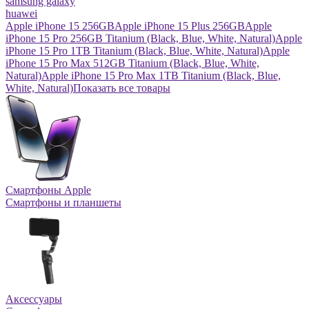
samsung galaxy
huawei
Apple iPhone 15 256GB
Apple iPhone 15 Plus 256GB
Apple
iPhone 15 Pro 256GB Titanium (Black, Blue, White, Natural)
Apple
iPhone 15 Pro 1TB Titanium (Black, Blue, White, Natural)
Apple
iPhone 15 Pro Max 512GB Titanium (Black, Blue, White,
Natural)
Apple iPhone 15 Pro Max 1TB Titanium (Black, Blue,
White, Natural)
Показать все товары
Смартфоны Apple
Смартфоны и планшеты
Аксессуары