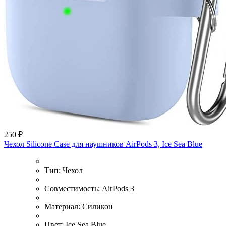
250 ₽
Чехол Silicone Case для наушников AirPods 3, Ice Sea Blue
Тип:
Чехол
Совместимость:
AirPods 3
Материал:
Силикон
Цвет:
Ice Sea Blue