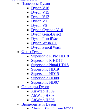
Пылесосы Dyson
Dyson V16
Dyson V15
Dyson V12
Dyson V11
Dyson V8
Dyson Cyclone V10
Dyson Gen5Detect
Dyson PencilVac
Dyson Wash G1
Dyson Pencil Wash
Фены Dyson
Supersonic R Pro HD18
Supersonic R HD17
Supersonic Nural HD16
Supersonic HD19
Supersonic HD15
Supersonic HD08
Supersonic HD07
Стайлеры Dyson
AirWrap HS09
AirWrap HS08
AirWrap HS05
Выпрямители Dyson
Airstrait Straightener HT01