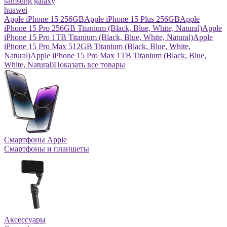
samsung galaxy
huawei
Apple iPhone 15 256GB
Apple iPhone 15 Plus 256GB
Apple
iPhone 15 Pro 256GB Titanium (Black, Blue, White, Natural)
Apple
iPhone 15 Pro 1TB Titanium (Black, Blue, White, Natural)
Apple
iPhone 15 Pro Max 512GB Titanium (Black, Blue, White,
Natural)
Apple iPhone 15 Pro Max 1TB Titanium (Black, Blue,
White, Natural)
Показать все товары
Смартфоны Apple
Смартфоны и планшеты
Аксессуары