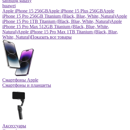
samsung galaxy
huawei
Apple iPhone 15 256GB
Apple iPhone 15 Plus 256GB
Apple
iPhone 15 Pro 256GB Titanium (Black, Blue, White, Natural)
Apple
iPhone 15 Pro 1TB Titanium (Black, Blue, White, Natural)
Apple
iPhone 15 Pro Max 512GB Titanium (Black, Blue, White,
Natural)
Apple iPhone 15 Pro Max 1TB Titanium (Black, Blue,
White, Natural)
Показать все товары
Смартфоны Apple
Смартфоны и планшеты
Аксессуары