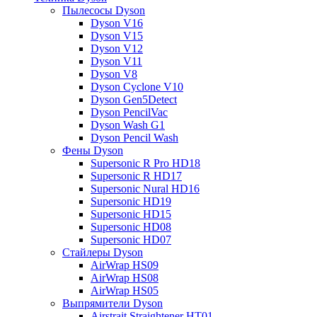
Пылесосы Dyson
Dyson V16
Dyson V15
Dyson V12
Dyson V11
Dyson V8
Dyson Cyclone V10
Dyson Gen5Detect
Dyson PencilVac
Dyson Wash G1
Dyson Pencil Wash
Фены Dyson
Supersonic R Pro HD18
Supersonic R HD17
Supersonic Nural HD16
Supersonic HD19
Supersonic HD15
Supersonic HD08
Supersonic HD07
Стайлеры Dyson
AirWrap HS09
AirWrap HS08
AirWrap HS05
Выпрямители Dyson
Airstrait Straightener HT01