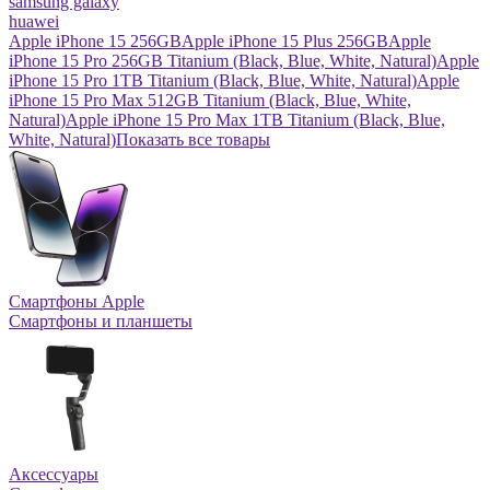
samsung galaxy
huawei
Apple iPhone 15 256GB
Apple iPhone 15 Plus 256GB
Apple
iPhone 15 Pro 256GB Titanium (Black, Blue, White, Natural)
Apple
iPhone 15 Pro 1TB Titanium (Black, Blue, White, Natural)
Apple
iPhone 15 Pro Max 512GB Titanium (Black, Blue, White,
Natural)
Apple iPhone 15 Pro Max 1TB Titanium (Black, Blue,
White, Natural)
Показать все товары
Смартфоны Apple
Смартфоны и планшеты
Аксессуары