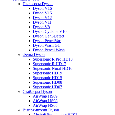
Пылесосы Dyson
Dyson V16
Dyson V15
Dyson V12
Dyson V11
Dyson V8
Dyson Cyclone V10
Dyson Gen5Detect
Dyson PencilVac
Dyson Wash G1
Dyson Pencil Wash
Фены Dyson
Supersonic R Pro HD18
Supersonic R HD17
Supersonic Nural HD16
Supersonic HD19
Supersonic HD15
Supersonic HD08
Supersonic HD07
Стайлеры Dyson
AirWrap HS09
AirWrap HS08
AirWrap HS05
Выпрямители Dyson
Airstrait Straightener HT01