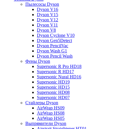
Пылесосы Dyson
Dyson V16
Dyson V15
Dyson V12
Dyson V11
Dyson V8
Dyson Cyclone V10
Dyson Gen5Detect
Dyson PencilVac
Dyson Wash G1
Dyson Pencil Wash
Фены Dyson
Supersonic R Pro HD18
Supersonic R HD17
Supersonic Nural HD16
Supersonic HD19
Supersonic HD15
Supersonic HD08
Supersonic HD07
Стайлеры Dyson
AirWrap HS09
AirWrap HS08
AirWrap HS05
Выпрямители Dyson
Airstrait Straightener HT01