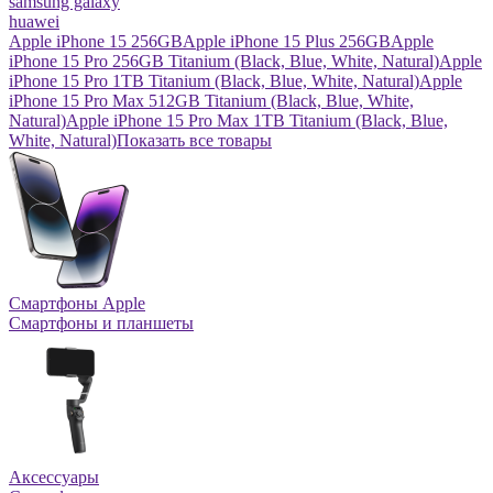
samsung galaxy
huawei
Apple iPhone 15 256GB
Apple iPhone 15 Plus 256GB
Apple
iPhone 15 Pro 256GB Titanium (Black, Blue, White, Natural)
Apple
iPhone 15 Pro 1TB Titanium (Black, Blue, White, Natural)
Apple
iPhone 15 Pro Max 512GB Titanium (Black, Blue, White,
Natural)
Apple iPhone 15 Pro Max 1TB Titanium (Black, Blue,
White, Natural)
Показать все товары
Смартфоны Apple
Смартфоны и планшеты
Аксессуары