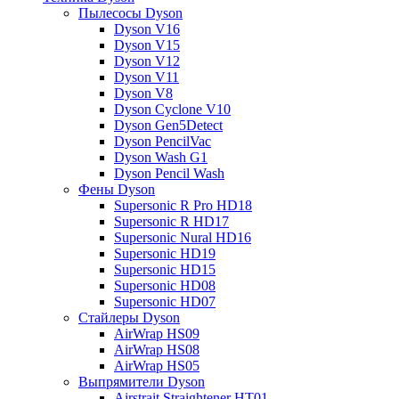
Пылесосы Dyson
Dyson V16
Dyson V15
Dyson V12
Dyson V11
Dyson V8
Dyson Cyclone V10
Dyson Gen5Detect
Dyson PencilVac
Dyson Wash G1
Dyson Pencil Wash
Фены Dyson
Supersonic R Pro HD18
Supersonic R HD17
Supersonic Nural HD16
Supersonic HD19
Supersonic HD15
Supersonic HD08
Supersonic HD07
Стайлеры Dyson
AirWrap HS09
AirWrap HS08
AirWrap HS05
Выпрямители Dyson
Airstrait Straightener HT01