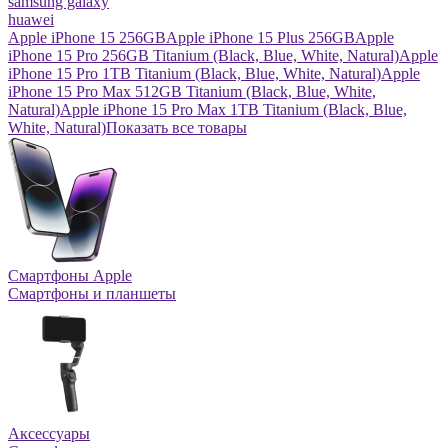
samsung galaxy
huawei
Apple iPhone 15 256GB
Apple iPhone 15 Plus 256GB
Apple
iPhone 15 Pro 256GB Titanium (Black, Blue, White, Natural)
Apple
iPhone 15 Pro 1TB Titanium (Black, Blue, White, Natural)
Apple
iPhone 15 Pro Max 512GB Titanium (Black, Blue, White,
Natural)
Apple iPhone 15 Pro Max 1TB Titanium (Black, Blue,
White, Natural)
Показать все товары
Смартфоны Apple
Смартфоны и планшеты
Аксессуары