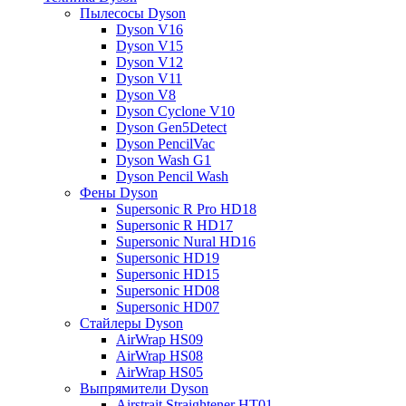
Пылесосы Dyson
Dyson V16
Dyson V15
Dyson V12
Dyson V11
Dyson V8
Dyson Cyclone V10
Dyson Gen5Detect
Dyson PencilVac
Dyson Wash G1
Dyson Pencil Wash
Фены Dyson
Supersonic R Pro HD18
Supersonic R HD17
Supersonic Nural HD16
Supersonic HD19
Supersonic HD15
Supersonic HD08
Supersonic HD07
Стайлеры Dyson
AirWrap HS09
AirWrap HS08
AirWrap HS05
Выпрямители Dyson
Airstrait Straightener HT01