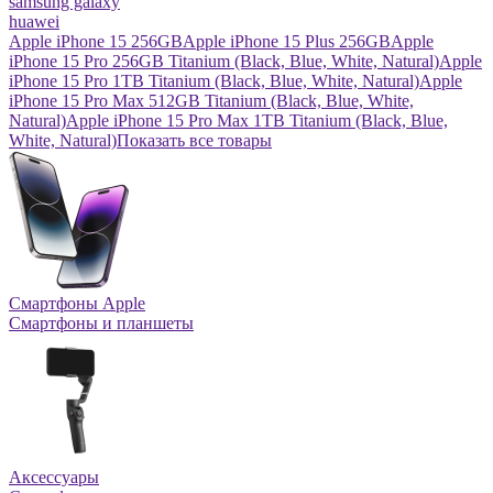
samsung galaxy
huawei
Apple iPhone 15 256GB
Apple iPhone 15 Plus 256GB
Apple
iPhone 15 Pro 256GB Titanium (Black, Blue, White, Natural)
Apple
iPhone 15 Pro 1TB Titanium (Black, Blue, White, Natural)
Apple
iPhone 15 Pro Max 512GB Titanium (Black, Blue, White,
Natural)
Apple iPhone 15 Pro Max 1TB Titanium (Black, Blue,
White, Natural)
Показать все товары
Смартфоны Apple
Смартфоны и планшеты
Аксессуары