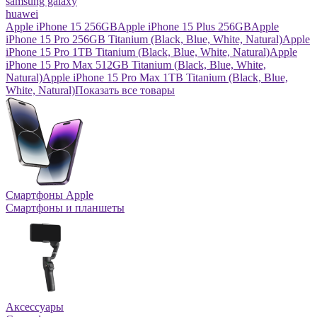
samsung galaxy
huawei
Apple iPhone 15 256GB
Apple iPhone 15 Plus 256GB
Apple
iPhone 15 Pro 256GB Titanium (Black, Blue, White, Natural)
Apple
iPhone 15 Pro 1TB Titanium (Black, Blue, White, Natural)
Apple
iPhone 15 Pro Max 512GB Titanium (Black, Blue, White,
Natural)
Apple iPhone 15 Pro Max 1TB Titanium (Black, Blue,
White, Natural)
Показать все товары
Смартфоны Apple
Смартфоны и планшеты
Аксессуары