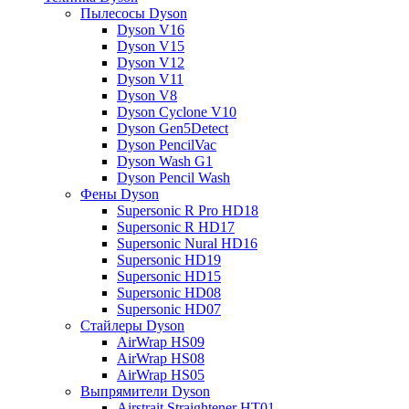
Пылесосы Dyson
Dyson V16
Dyson V15
Dyson V12
Dyson V11
Dyson V8
Dyson Cyclone V10
Dyson Gen5Detect
Dyson PencilVac
Dyson Wash G1
Dyson Pencil Wash
Фены Dyson
Supersonic R Pro HD18
Supersonic R HD17
Supersonic Nural HD16
Supersonic HD19
Supersonic HD15
Supersonic HD08
Supersonic HD07
Стайлеры Dyson
AirWrap HS09
AirWrap HS08
AirWrap HS05
Выпрямители Dyson
Airstrait Straightener HT01