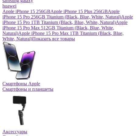
samsung galaxy
huawei
Apple iPhone 15 256GB
Apple iPhone 15 Plus 256GB
Apple
iPhone 15 Pro 256GB Titanium (Black, Blue, White, Natural)
Apple
iPhone 15 Pro 1TB Titanium (Black, Blue, White, Natural)
Apple
iPhone 15 Pro Max 512GB Titanium (Black, Blue, White,
Natural)
Apple iPhone 15 Pro Max 1TB Titanium (Black, Blue,
White, Natural)
Показать все товары
Смартфоны Apple
Смартфоны и планшеты
Аксессуары