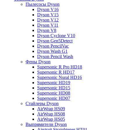
Пылесосы Dyson
Dyson V16
Dyson V15
Dyson V12
Dyson V11
Dyson V8
Dyson Cyclone V10
Dyson Gen5Detect
Dyson PencilVac
Dyson Wash G1
Dyson Pencil Wash
Фены Dyson
Supersonic R Pro HD18
Supersonic R HD17
Supersonic Nural HD16
Supersonic HD19
Supersonic HD15
Supersonic HD08
Supersonic HD07
Стайлеры Dyson
AirWrap HS09
AirWrap HS08
AirWrap HS05
Выпрямители Dyson
Airstrait Straightener HT01