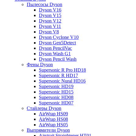
Пылесосы Dyson
Dyson V16
Dyson V15
Dyson V12
Dyson V11
Dyson V8
Dyson Cyclone V10
Dyson Gen5Detect
Dyson PencilVac
Dyson Wash G1
Dyson Pencil Wash
Фены Dyson
Supersonic R Pro HD18
Supersonic R HD17
Supersonic Nural HD16
Supersonic HD19
Supersonic HD15
Supersonic HD08
Supersonic HD07
Стайлеры Dyson
AirWrap HS09
AirWrap HS08
AirWrap HS05
Выпрямители Dyson
Airstrait Straightener HT01