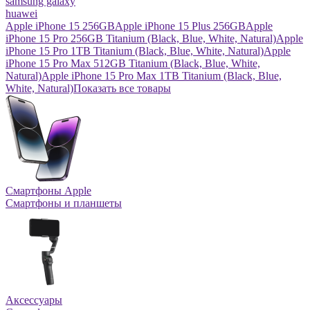
samsung galaxy
huawei
Apple iPhone 15 256GB
Apple iPhone 15 Plus 256GB
Apple
iPhone 15 Pro 256GB Titanium (Black, Blue, White, Natural)
Apple
iPhone 15 Pro 1TB Titanium (Black, Blue, White, Natural)
Apple
iPhone 15 Pro Max 512GB Titanium (Black, Blue, White,
Natural)
Apple iPhone 15 Pro Max 1TB Titanium (Black, Blue,
White, Natural)
Показать все товары
Смартфоны Apple
Смартфоны и планшеты
Аксессуары