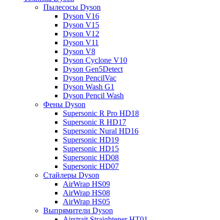
Пылесосы Dyson
Dyson V16
Dyson V15
Dyson V12
Dyson V11
Dyson V8
Dyson Cyclone V10
Dyson Gen5Detect
Dyson PencilVac
Dyson Wash G1
Dyson Pencil Wash
Фены Dyson
Supersonic R Pro HD18
Supersonic R HD17
Supersonic Nural HD16
Supersonic HD19
Supersonic HD15
Supersonic HD08
Supersonic HD07
Стайлеры Dyson
AirWrap HS09
AirWrap HS08
AirWrap HS05
Выпрямители Dyson
Airstrait Straightener HT01