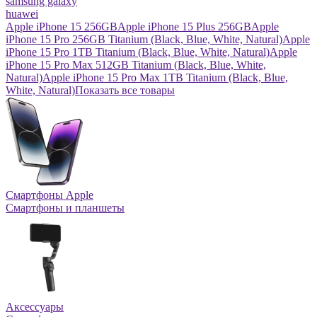
samsung galaxy
huawei
Apple iPhone 15 256GB
Apple iPhone 15 Plus 256GB
Apple
iPhone 15 Pro 256GB Titanium (Black, Blue, White, Natural)
Apple
iPhone 15 Pro 1TB Titanium (Black, Blue, White, Natural)
Apple
iPhone 15 Pro Max 512GB Titanium (Black, Blue, White,
Natural)
Apple iPhone 15 Pro Max 1TB Titanium (Black, Blue,
White, Natural)
Показать все товары
Смартфоны Apple
Смартфоны и планшеты
Аксессуары