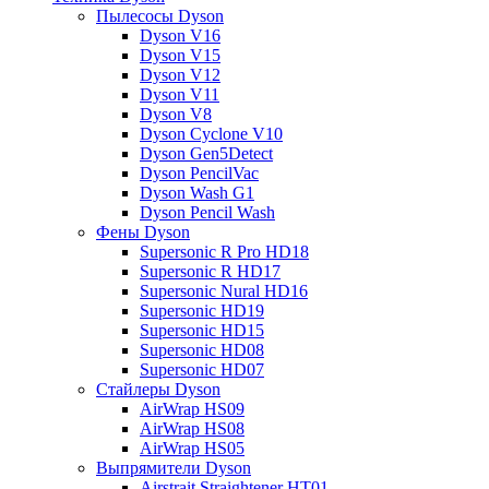
Пылесосы Dyson
Dyson V16
Dyson V15
Dyson V12
Dyson V11
Dyson V8
Dyson Cyclone V10
Dyson Gen5Detect
Dyson PencilVac
Dyson Wash G1
Dyson Pencil Wash
Фены Dyson
Supersonic R Pro HD18
Supersonic R HD17
Supersonic Nural HD16
Supersonic HD19
Supersonic HD15
Supersonic HD08
Supersonic HD07
Стайлеры Dyson
AirWrap HS09
AirWrap HS08
AirWrap HS05
Выпрямители Dyson
Airstrait Straightener HT01