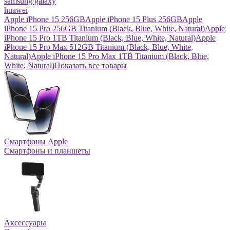
samsung galaxy
huawei
Apple iPhone 15 256GB
Apple iPhone 15 Plus 256GB
Apple
iPhone 15 Pro 256GB Titanium (Black, Blue, White, Natural)
Apple
iPhone 15 Pro 1TB Titanium (Black, Blue, White, Natural)
Apple
iPhone 15 Pro Max 512GB Titanium (Black, Blue, White,
Natural)
Apple iPhone 15 Pro Max 1TB Titanium (Black, Blue,
White, Natural)
Показать все товары
Смартфоны Apple
Смартфоны и планшеты
Аксессуары