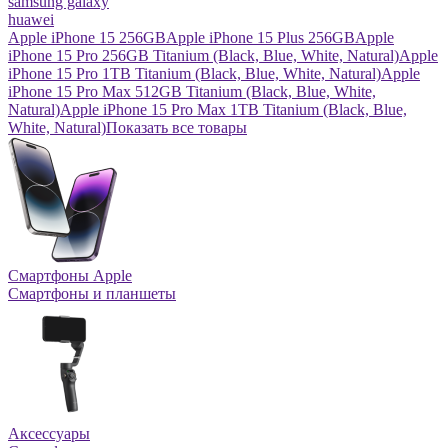
samsung galaxy
huawei
Apple iPhone 15 256GB
Apple iPhone 15 Plus 256GB
Apple
iPhone 15 Pro 256GB Titanium (Black, Blue, White, Natural)
Apple
iPhone 15 Pro 1TB Titanium (Black, Blue, White, Natural)
Apple
iPhone 15 Pro Max 512GB Titanium (Black, Blue, White,
Natural)
Apple iPhone 15 Pro Max 1TB Titanium (Black, Blue,
White, Natural)
Показать все товары
Смартфоны Apple
Смартфоны и планшеты
Аксессуары