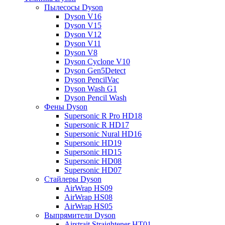
Пылесосы Dyson
Dyson V16
Dyson V15
Dyson V12
Dyson V11
Dyson V8
Dyson Cyclone V10
Dyson Gen5Detect
Dyson PencilVac
Dyson Wash G1
Dyson Pencil Wash
Фены Dyson
Supersonic R Pro HD18
Supersonic R HD17
Supersonic Nural HD16
Supersonic HD19
Supersonic HD15
Supersonic HD08
Supersonic HD07
Стайлеры Dyson
AirWrap HS09
AirWrap HS08
AirWrap HS05
Выпрямители Dyson
Airstrait Straightener HT01