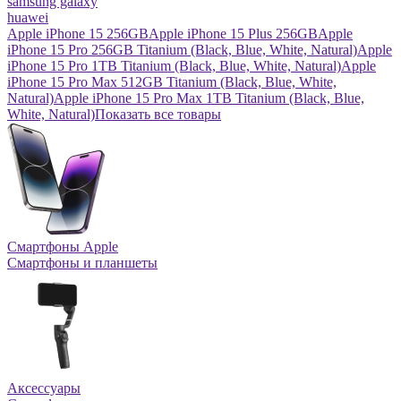
samsung galaxy
huawei
Apple iPhone 15 256GB
Apple iPhone 15 Plus 256GB
Apple
iPhone 15 Pro 256GB Titanium (Black, Blue, White, Natural)
Apple
iPhone 15 Pro 1TB Titanium (Black, Blue, White, Natural)
Apple
iPhone 15 Pro Max 512GB Titanium (Black, Blue, White,
Natural)
Apple iPhone 15 Pro Max 1TB Titanium (Black, Blue,
White, Natural)
Показать все товары
Смартфоны Apple
Смартфоны и планшеты
Аксессуары