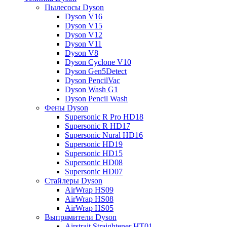
Пылесосы Dyson
Dyson V16
Dyson V15
Dyson V12
Dyson V11
Dyson V8
Dyson Cyclone V10
Dyson Gen5Detect
Dyson PencilVac
Dyson Wash G1
Dyson Pencil Wash
Фены Dyson
Supersonic R Pro HD18
Supersonic R HD17
Supersonic Nural HD16
Supersonic HD19
Supersonic HD15
Supersonic HD08
Supersonic HD07
Стайлеры Dyson
AirWrap HS09
AirWrap HS08
AirWrap HS05
Выпрямители Dyson
Airstrait Straightener HT01