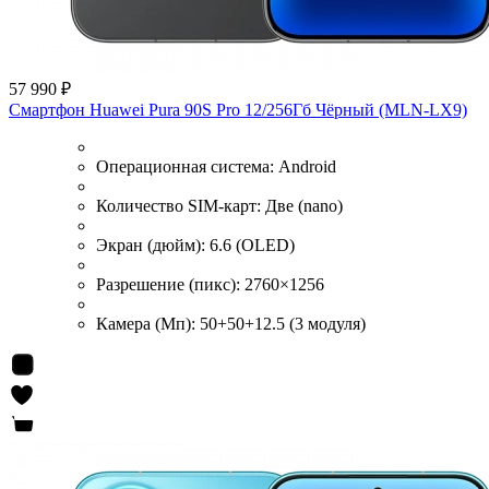
57 990 ₽
Смартфон Huawei Pura 90S Pro 12/256Гб Чёрный (MLN-LX9)
Операционная система:
Android
Количество SIM-карт:
Две (nano)
Экран (дюйм):
6.6 (OLED)
Разрешение (пикс):
2760×1256
Камера (Мп):
50+50+12.5 (3 модуля)