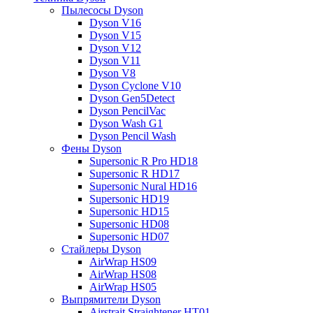
Пылесосы Dyson
Dyson V16
Dyson V15
Dyson V12
Dyson V11
Dyson V8
Dyson Cyclone V10
Dyson Gen5Detect
Dyson PencilVac
Dyson Wash G1
Dyson Pencil Wash
Фены Dyson
Supersonic R Pro HD18
Supersonic R HD17
Supersonic Nural HD16
Supersonic HD19
Supersonic HD15
Supersonic HD08
Supersonic HD07
Стайлеры Dyson
AirWrap HS09
AirWrap HS08
AirWrap HS05
Выпрямители Dyson
Airstrait Straightener HT01