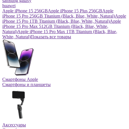
samsung galaxy
huawei
Apple iPhone 15 256GB
Apple iPhone 15 Plus 256GB
Apple
iPhone 15 Pro 256GB Titanium (Black, Blue, White, Natural)
Apple
iPhone 15 Pro 1TB Titanium (Black, Blue, White, Natural)
Apple
iPhone 15 Pro Max 512GB Titanium (Black, Blue, White,
Natural)
Apple iPhone 15 Pro Max 1TB Titanium (Black, Blue,
White, Natural)
Показать все товары
Смартфоны Apple
Смартфоны и планшеты
Аксессуары