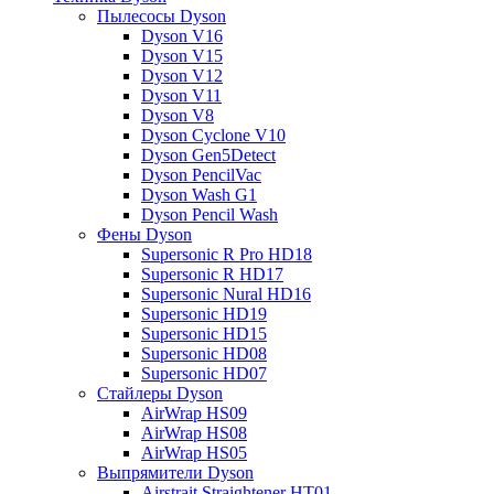
Пылесосы Dyson
Dyson V16
Dyson V15
Dyson V12
Dyson V11
Dyson V8
Dyson Cyclone V10
Dyson Gen5Detect
Dyson PencilVac
Dyson Wash G1
Dyson Pencil Wash
Фены Dyson
Supersonic R Pro HD18
Supersonic R HD17
Supersonic Nural HD16
Supersonic HD19
Supersonic HD15
Supersonic HD08
Supersonic HD07
Стайлеры Dyson
AirWrap HS09
AirWrap HS08
AirWrap HS05
Выпрямители Dyson
Airstrait Straightener HT01