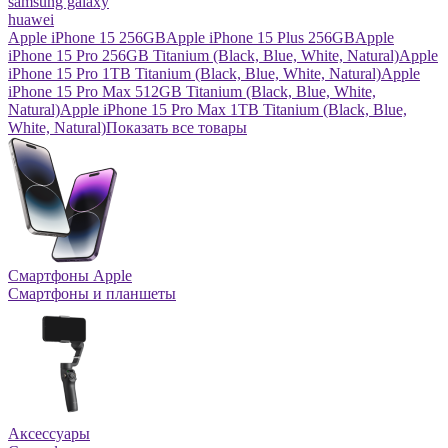
samsung galaxy
huawei
Apple iPhone 15 256GB
Apple iPhone 15 Plus 256GB
Apple
iPhone 15 Pro 256GB Titanium (Black, Blue, White, Natural)
Apple
iPhone 15 Pro 1TB Titanium (Black, Blue, White, Natural)
Apple
iPhone 15 Pro Max 512GB Titanium (Black, Blue, White,
Natural)
Apple iPhone 15 Pro Max 1TB Titanium (Black, Blue,
White, Natural)
Показать все товары
Смартфоны Apple
Смартфоны и планшеты
Аксессуары