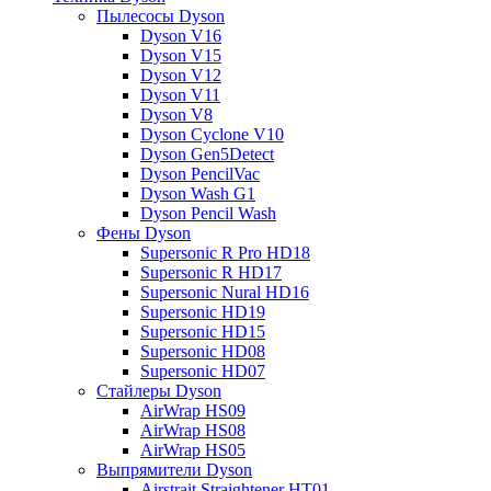
Пылесосы Dyson
Dyson V16
Dyson V15
Dyson V12
Dyson V11
Dyson V8
Dyson Cyclone V10
Dyson Gen5Detect
Dyson PencilVac
Dyson Wash G1
Dyson Pencil Wash
Фены Dyson
Supersonic R Pro HD18
Supersonic R HD17
Supersonic Nural HD16
Supersonic HD19
Supersonic HD15
Supersonic HD08
Supersonic HD07
Стайлеры Dyson
AirWrap HS09
AirWrap HS08
AirWrap HS05
Выпрямители Dyson
Airstrait Straightener HT01