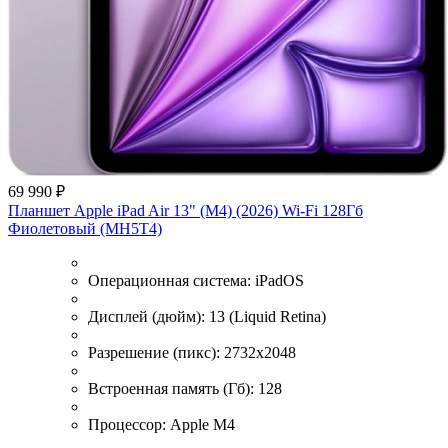
69 990 ₽
Планшет Apple iPad Air 13" (M4) (2026) Wi-Fi 128Гб
Фиолетовый (MH5T4)
Операционная система:
iPadOS
Дисплей (дюйм):
13 (Liquid Retina)
Разрешение (пикс):
2732x2048
Встроенная память (Гб):
128
Процессор:
Apple M4