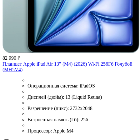
82 990 ₽
Планшет Apple iPad Air 13" (M4) (2026) Wi-Fi 256Гб Голубой
(MH5V4)
Операционная система:
iPadOS
Дисплей (дюйм):
13 (Liquid Retina)
Разрешение (пикс):
2732x2048
Встроенная память (Гб):
256
Процессор:
Apple M4