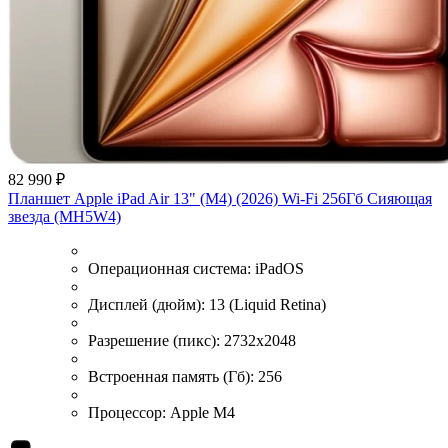
82 990 ₽
Планшет Apple iPad Air 13" (M4) (2026) Wi-Fi 256Гб Сияющая
звезда (MH5W4)
Операционная система:
iPadOS
Дисплей (дюйм):
13 (Liquid Retina)
Разрешение (пикс):
2732x2048
Встроенная память (Гб):
256
Процессор:
Apple M4