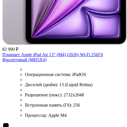
82 990 ₽
Планшет Apple iPad Air 13" (M4) (2026) Wi-Fi 256Гб
Фиолетовый (MH5X4)
Операционная система:
iPadOS
Дисплей (дюйм):
13 (Liquid Retina)
Разрешение (пикс):
2732x2048
Встроенная память (Гб):
256
Процессор:
Apple M4