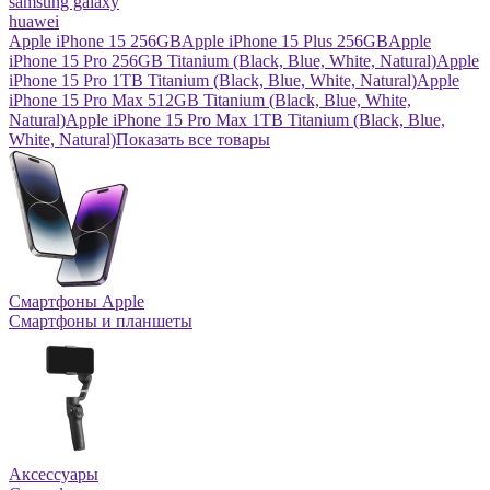
samsung galaxy
huawei
Apple iPhone 15 256GB
Apple iPhone 15 Plus 256GB
Apple
iPhone 15 Pro 256GB Titanium (Black, Blue, White, Natural)
Apple
iPhone 15 Pro 1TB Titanium (Black, Blue, White, Natural)
Apple
iPhone 15 Pro Max 512GB Titanium (Black, Blue, White,
Natural)
Apple iPhone 15 Pro Max 1TB Titanium (Black, Blue,
White, Natural)
Показать все товары
Смартфоны Apple
Смартфоны и планшеты
Аксессуары