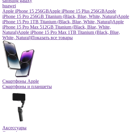
samsung galaxy
huawei
Apple iPhone 15 256GB
Apple iPhone 15 Plus 256GB
Apple
iPhone 15 Pro 256GB Titanium (Black, Blue, White, Natural)
Apple
iPhone 15 Pro 1TB Titanium (Black, Blue, White, Natural)
Apple
iPhone 15 Pro Max 512GB Titanium (Black, Blue, White,
Natural)
Apple iPhone 15 Pro Max 1TB Titanium (Black, Blue,
White, Natural)
Показать все товары
Смартфоны Apple
Смартфоны и планшеты
Аксессуары