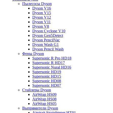
Пылесосы Dyson
Dyson V16
Dyson V15
Dyson V12
Dyson V11
Dyson V8
Dyson Cyclone V10
Dyson Gen5Detect
Dyson PencilVac
Dyson Wash G1
Dyson Pencil Wash
Фены Dyson
Supersonic R Pro HD18
Supersonic R HD17
Supersonic Nural HD16
Supersonic HD19
Supersonic HD15
Supersonic HD08
Supersonic HD07
Стайлеры Dyson
AirWrap HS09
AirWrap HS08
AirWrap HS05
Выпрямители Dyson
Airstrait Straightener HT01