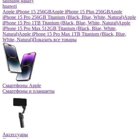
samsung galaxy
huawei
Apple iPhone 15 256GB
Apple iPhone 15 Plus 256GB
Apple
iPhone 15 Pro 256GB Titanium (Black, Blue, White, Natural)
Apple
iPhone 15 Pro 1TB Titanium (Black, Blue, White, Natural)
Apple
iPhone 15 Pro Max 512GB Titanium (Black, Blue, White,
Natural)
Apple iPhone 15 Pro Max 1TB Titanium (Black, Blue,
White, Natural)
Показать все товары
Смартфоны Apple
Смартфоны и планшеты
Аксессуары