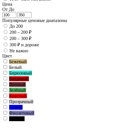
Цена
От
До
Популярные ценовые диапазоны
До 200
200 – 200 ₽
200 – 300 ₽
300 ₽ и дороже
Не важно
Цвет
Бежевый
Белый
Бирюзовый
Бордовый
Винный
Зелёный
Красный
Прозрачный
Синий
Фиолетовый
Чёрный