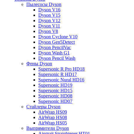
Пылесосы Dyson
Dyson V16
Dyson V15
Dyson V12
Dyson V11
Dyson V8
Dyson Cyclone V10
Dyson Gen5Detect
Dyson PencilVac
Dyson Wash G1
Dyson Pencil Wash
Фены Dyson
Supersonic R Pro HD18
Supersonic R HD17
Supersonic Nural HD16
Supersonic HD19
Supersonic HD15
Supersonic HD08
Supersonic HD07
Стайлеры Dyson
AirWrap HS09
AirWrap HS08
AirWrap HS05
Выпрямители Dyson
Airstrait Straightener HT01