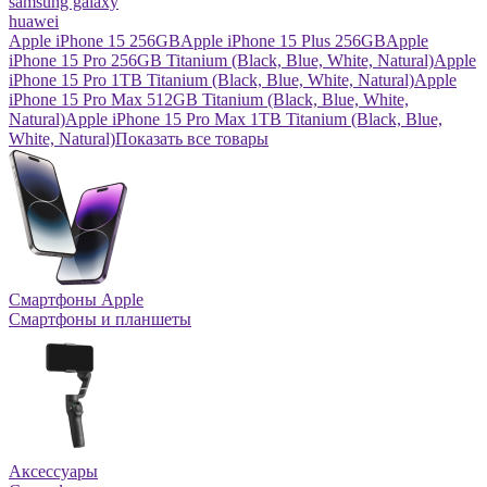
samsung galaxy
huawei
Apple iPhone 15 256GB
Apple iPhone 15 Plus 256GB
Apple
iPhone 15 Pro 256GB Titanium (Black, Blue, White, Natural)
Apple
iPhone 15 Pro 1TB Titanium (Black, Blue, White, Natural)
Apple
iPhone 15 Pro Max 512GB Titanium (Black, Blue, White,
Natural)
Apple iPhone 15 Pro Max 1TB Titanium (Black, Blue,
White, Natural)
Показать все товары
Смартфоны Apple
Смартфоны и планшеты
Аксессуары