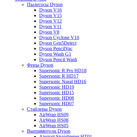
Пылесосы Dyson
Dyson V16
Dyson V15
Dyson V12
Dyson V11
Dyson V8
Dyson Cyclone V10
Dyson Gen5Detect
Dyson PencilVac
Dyson Wash G1
Dyson Pencil Wash
Фены Dyson
Supersonic R Pro HD18
Supersonic R HD17
Supersonic Nural HD16
Supersonic HD19
Supersonic HD15
Supersonic HD08
Supersonic HD07
Стайлеры Dyson
AirWrap HS09
AirWrap HS08
AirWrap HS05
Выпрямители Dyson
Airstrait Straightener HT01