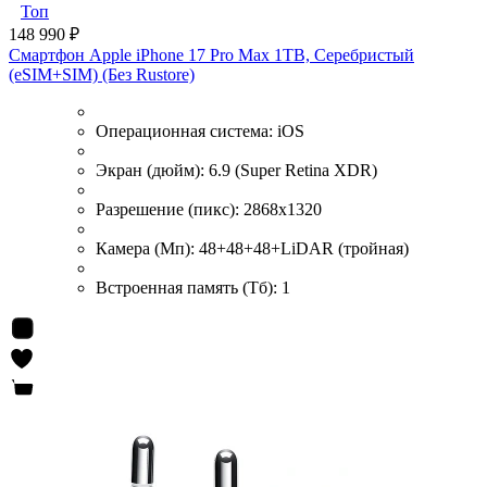
Топ
148 990 ₽
Смартфон Apple iPhone 17 Pro Max 1TB, Серебристый
(eSIM+SIM) (Без Rustore)
Операционная система:
iOS
Экран (дюйм):
6.9 (Super Retina XDR)
Разрешение (пикс):
2868x1320
Камера (Мп):
48+48+48+LiDAR (тройная)
Встроенная память (Тб):
1