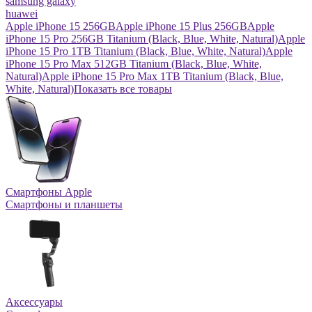
samsung galaxy
huawei
Apple iPhone 15 256GB
Apple iPhone 15 Plus 256GB
Apple
iPhone 15 Pro 256GB Titanium (Black, Blue, White, Natural)
Apple
iPhone 15 Pro 1TB Titanium (Black, Blue, White, Natural)
Apple
iPhone 15 Pro Max 512GB Titanium (Black, Blue, White,
Natural)
Apple iPhone 15 Pro Max 1TB Titanium (Black, Blue,
White, Natural)
Показать все товары
Смартфоны Apple
Смартфоны и планшеты
Аксессуары