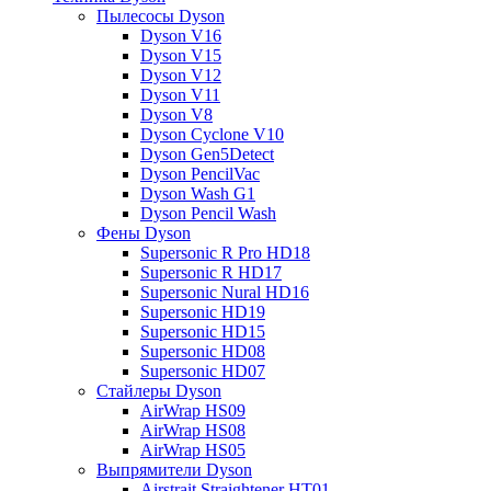
Пылесосы Dyson
Dyson V16
Dyson V15
Dyson V12
Dyson V11
Dyson V8
Dyson Cyclone V10
Dyson Gen5Detect
Dyson PencilVac
Dyson Wash G1
Dyson Pencil Wash
Фены Dyson
Supersonic R Pro HD18
Supersonic R HD17
Supersonic Nural HD16
Supersonic HD19
Supersonic HD15
Supersonic HD08
Supersonic HD07
Стайлеры Dyson
AirWrap HS09
AirWrap HS08
AirWrap HS05
Выпрямители Dyson
Airstrait Straightener HT01