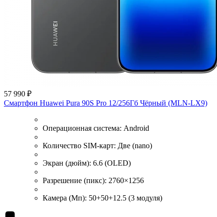
57 990 ₽
Смартфон Huawei Pura 90S Pro 12/256Гб Чёрный (MLN-LX9)
Операционная система:
Android
Количество SIM-карт:
Две (nano)
Экран (дюйм):
6.6 (OLED)
Разрешение (пикс):
2760×1256
Камера (Мп):
50+50+12.5 (3 модуля)