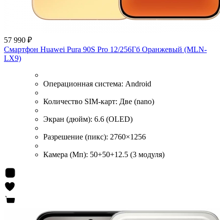
57 990 ₽
Смартфон Huawei Pura 90S Pro 12/256Гб Оранжевый (MLN-
LX9)
Операционная система:
Android
Количество SIM-карт:
Две (nano)
Экран (дюйм):
6.6 (OLED)
Разрешение (пикс):
2760×1256
Камера (Мп):
50+50+12.5 (3 модуля)