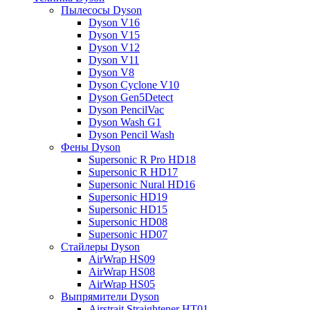
Пылесосы Dyson
Dyson V16
Dyson V15
Dyson V12
Dyson V11
Dyson V8
Dyson Cyclone V10
Dyson Gen5Detect
Dyson PencilVac
Dyson Wash G1
Dyson Pencil Wash
Фены Dyson
Supersonic R Pro HD18
Supersonic R HD17
Supersonic Nural HD16
Supersonic HD19
Supersonic HD15
Supersonic HD08
Supersonic HD07
Стайлеры Dyson
AirWrap HS09
AirWrap HS08
AirWrap HS05
Выпрямители Dyson
Airstrait Straightener HT01