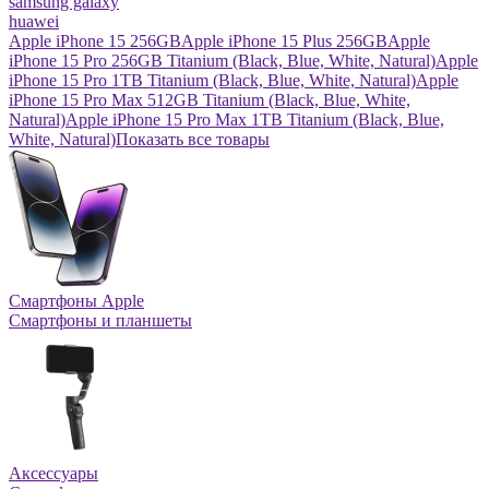
samsung galaxy
huawei
Apple iPhone 15 256GB
Apple iPhone 15 Plus 256GB
Apple
iPhone 15 Pro 256GB Titanium (Black, Blue, White, Natural)
Apple
iPhone 15 Pro 1TB Titanium (Black, Blue, White, Natural)
Apple
iPhone 15 Pro Max 512GB Titanium (Black, Blue, White,
Natural)
Apple iPhone 15 Pro Max 1TB Titanium (Black, Blue,
White, Natural)
Показать все товары
Смартфоны Apple
Смартфоны и планшеты
Аксессуары