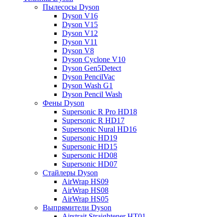
Пылесосы Dyson
Dyson V16
Dyson V15
Dyson V12
Dyson V11
Dyson V8
Dyson Cyclone V10
Dyson Gen5Detect
Dyson PencilVac
Dyson Wash G1
Dyson Pencil Wash
Фены Dyson
Supersonic R Pro HD18
Supersonic R HD17
Supersonic Nural HD16
Supersonic HD19
Supersonic HD15
Supersonic HD08
Supersonic HD07
Стайлеры Dyson
AirWrap HS09
AirWrap HS08
AirWrap HS05
Выпрямители Dyson
Airstrait Straightener HT01