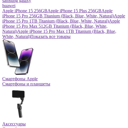
samsung galaxy
huawei
Apple iPhone 15 256GB
Apple iPhone 15 Plus 256GB
Apple
iPhone 15 Pro 256GB Titanium (Black, Blue, White, Natural)
Apple
iPhone 15 Pro 1TB Titanium (Black, Blue, White, Natural)
Apple
iPhone 15 Pro Max 512GB Titanium (Black, Blue, White,
Natural)
Apple iPhone 15 Pro Max 1TB Titanium (Black, Blue,
White, Natural)
Показать все товары
Смартфоны Apple
Смартфоны и планшеты
Аксессуары