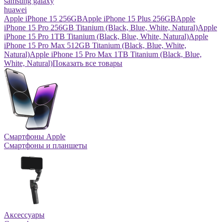
samsung galaxy
huawei
Apple iPhone 15 256GB
Apple iPhone 15 Plus 256GB
Apple
iPhone 15 Pro 256GB Titanium (Black, Blue, White, Natural)
Apple
iPhone 15 Pro 1TB Titanium (Black, Blue, White, Natural)
Apple
iPhone 15 Pro Max 512GB Titanium (Black, Blue, White,
Natural)
Apple iPhone 15 Pro Max 1TB Titanium (Black, Blue,
White, Natural)
Показать все товары
Смартфоны Apple
Смартфоны и планшеты
Аксессуары