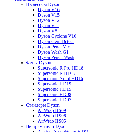
Пылесосы Dyson
Dyson V16
Dyson V15
Dyson V12
Dyson V11
Dyson V8
Dyson Cyclone V10
Dyson Gen5Detect
Dyson PencilVac
Dyson Wash G1
Dyson Pencil Wash
Фены Dyson
Supersonic R Pro HD18
Supersonic R HD17
Supersonic Nural HD16
Supersonic HD19
Supersonic HD15
Supersonic HD08
Supersonic HD07
Стайлеры Dyson
AirWrap HS09
AirWrap HS08
AirWrap HS05
Выпрямители Dyson
Airstrait Straightener HT01