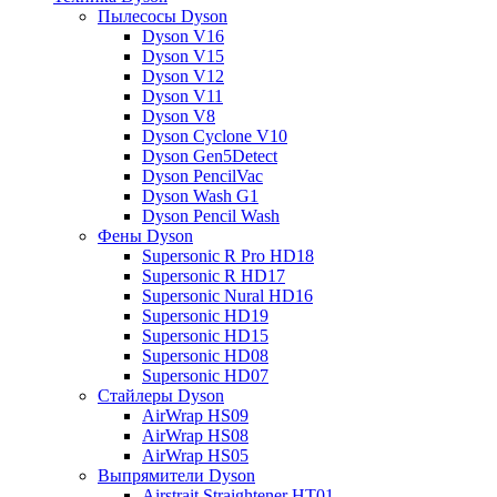
Пылесосы Dyson
Dyson V16
Dyson V15
Dyson V12
Dyson V11
Dyson V8
Dyson Cyclone V10
Dyson Gen5Detect
Dyson PencilVac
Dyson Wash G1
Dyson Pencil Wash
Фены Dyson
Supersonic R Pro HD18
Supersonic R HD17
Supersonic Nural HD16
Supersonic HD19
Supersonic HD15
Supersonic HD08
Supersonic HD07
Стайлеры Dyson
AirWrap HS09
AirWrap HS08
AirWrap HS05
Выпрямители Dyson
Airstrait Straightener HT01