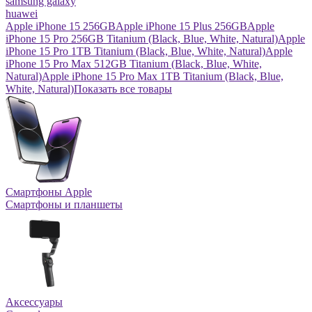
samsung galaxy
huawei
Apple iPhone 15 256GB
Apple iPhone 15 Plus 256GB
Apple
iPhone 15 Pro 256GB Titanium (Black, Blue, White, Natural)
Apple
iPhone 15 Pro 1TB Titanium (Black, Blue, White, Natural)
Apple
iPhone 15 Pro Max 512GB Titanium (Black, Blue, White,
Natural)
Apple iPhone 15 Pro Max 1TB Titanium (Black, Blue,
White, Natural)
Показать все товары
Смартфоны Apple
Смартфоны и планшеты
Аксессуары