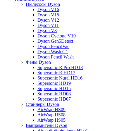
Пылесосы Dyson
Dyson V16
Dyson V15
Dyson V12
Dyson V11
Dyson V8
Dyson Cyclone V10
Dyson Gen5Detect
Dyson PencilVac
Dyson Wash G1
Dyson Pencil Wash
Фены Dyson
Supersonic R Pro HD18
Supersonic R HD17
Supersonic Nural HD16
Supersonic HD19
Supersonic HD15
Supersonic HD08
Supersonic HD07
Стайлеры Dyson
AirWrap HS09
AirWrap HS08
AirWrap HS05
Выпрямители Dyson
Airstrait Straightener HT01