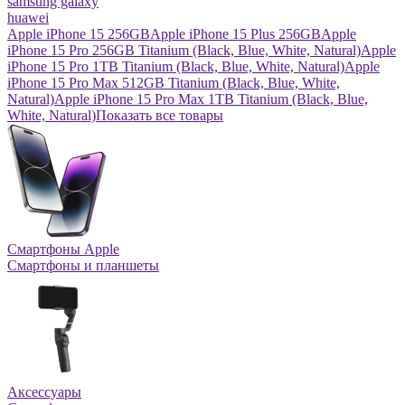
samsung galaxy
huawei
Apple iPhone 15 256GB
Apple iPhone 15 Plus 256GB
Apple
iPhone 15 Pro 256GB Titanium (Black, Blue, White, Natural)
Apple
iPhone 15 Pro 1TB Titanium (Black, Blue, White, Natural)
Apple
iPhone 15 Pro Max 512GB Titanium (Black, Blue, White,
Natural)
Apple iPhone 15 Pro Max 1TB Titanium (Black, Blue,
White, Natural)
Показать все товары
Смартфоны Apple
Смартфоны и планшеты
Аксессуары