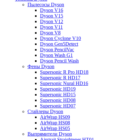
Пылесосы Dyson
Dyson V16
Dyson V15
Dyson V12
Dyson V11
Dyson V8
Dyson Cyclone V10
Dyson Gen5Detect
Dyson PencilVac
Dyson Wash G1
Dyson Pencil Wash
Фены Dyson
Supersonic R Pro HD18
Supersonic R HD17
Supersonic Nural HD16
Supersonic HD19
Supersonic HD15
Supersonic HD08
Supersonic HD07
Стайлеры Dyson
AirWrap HS09
AirWrap HS08
AirWrap HS05
Выпрямители Dyson
Airstrait Straightener HT01