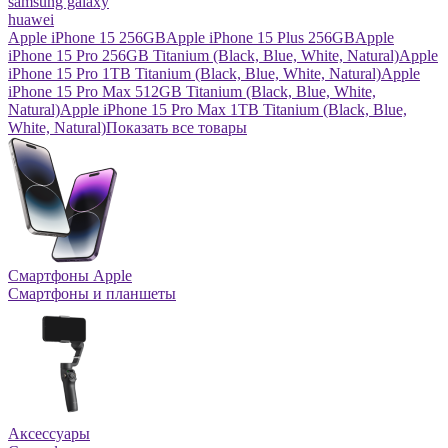
samsung galaxy
huawei
Apple iPhone 15 256GB
Apple iPhone 15 Plus 256GB
Apple
iPhone 15 Pro 256GB Titanium (Black, Blue, White, Natural)
Apple
iPhone 15 Pro 1TB Titanium (Black, Blue, White, Natural)
Apple
iPhone 15 Pro Max 512GB Titanium (Black, Blue, White,
Natural)
Apple iPhone 15 Pro Max 1TB Titanium (Black, Blue,
White, Natural)
Показать все товары
Смартфоны Apple
Смартфоны и планшеты
Аксессуары