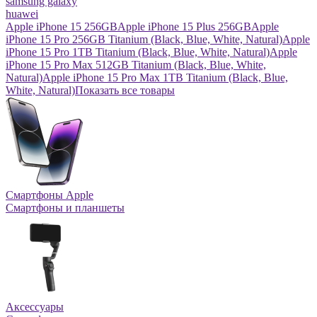
samsung galaxy
huawei
Apple iPhone 15 256GB
Apple iPhone 15 Plus 256GB
Apple
iPhone 15 Pro 256GB Titanium (Black, Blue, White, Natural)
Apple
iPhone 15 Pro 1TB Titanium (Black, Blue, White, Natural)
Apple
iPhone 15 Pro Max 512GB Titanium (Black, Blue, White,
Natural)
Apple iPhone 15 Pro Max 1TB Titanium (Black, Blue,
White, Natural)
Показать все товары
Смартфоны Apple
Смартфоны и планшеты
Аксессуары