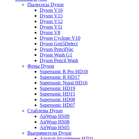
Пылесосы Dyson
Dyson V16
Dyson V15
Dyson V12
Dyson V11
Dyson V8
Dyson Cyclone V10
Dyson Gen5Detect
Dyson PencilVac
Dyson Wash G1
Dyson Pencil Wash
Фены Dyson
Supersonic R Pro HD18
Supersonic R HD17
Supersonic Nural HD16
Supersonic HD19
Supersonic HD15
Supersonic HD08
Supersonic HD07
Стайлеры Dyson
AirWrap HS09
AirWrap HS08
AirWrap HS05
Выпрямители Dyson
Airstrait Straightener HT01