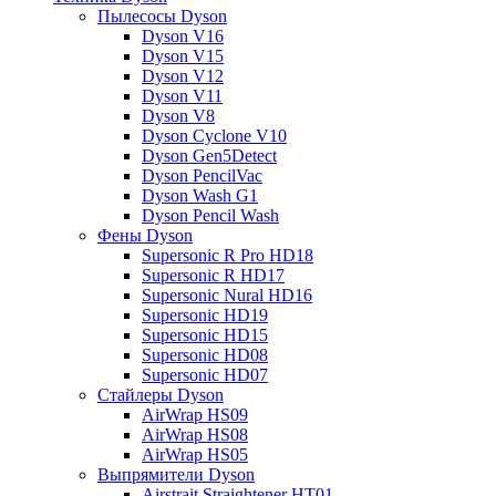
Пылесосы Dyson
Dyson V16
Dyson V15
Dyson V12
Dyson V11
Dyson V8
Dyson Cyclone V10
Dyson Gen5Detect
Dyson PencilVac
Dyson Wash G1
Dyson Pencil Wash
Фены Dyson
Supersonic R Pro HD18
Supersonic R HD17
Supersonic Nural HD16
Supersonic HD19
Supersonic HD15
Supersonic HD08
Supersonic HD07
Стайлеры Dyson
AirWrap HS09
AirWrap HS08
AirWrap HS05
Выпрямители Dyson
Airstrait Straightener HT01