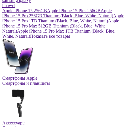
samsung galaxy
huawei
Apple iPhone 15 256GB
Apple iPhone 15 Plus 256GB
Apple
iPhone 15 Pro 256GB Titanium (Black, Blue, White, Natural)
Apple
iPhone 15 Pro 1TB Titanium (Black, Blue, White, Natural)
Apple
iPhone 15 Pro Max 512GB Titanium (Black, Blue, White,
Natural)
Apple iPhone 15 Pro Max 1TB Titanium (Black, Blue,
White, Natural)
Показать все товары
Смартфоны Apple
Смартфоны и планшеты
Аксессуары